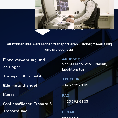
Wir können Ihre Wertsachen transportieren -
sicher, zuverlässig
und preisgünstig
ADRESSE
Einzelverwahrung und
Schliessa 16, 9495 Triesen,
Zolllager
Liechtenstein
Transport & Logistik
TELEFON
+423 392 61 01
Edelmetallhandel
Kunst
FAX
+423 392 61 03
Schliessfächer, Tresore &
Tresorräume
E-MAIL