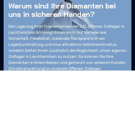
Warum sind Ihre Diamanten bei
uns in sicheren Händen?
Die Lagerung Ihrer Diamanten bei der OZL Offenes Zolllager in
Liechtenstein AG bringt Ihnen nicht nur Vorteile wie
Sicherheit, Flexibilität, maximale Transparenz in der
Lagerbuchhaltung und eine attraktive Gebührenstruktur,
sondern bietet Ihnen zusätzlich die Möglichkeit, unser eigenes
Zolllager in Liechtenstein zu nutzen. So können Sie Ihre
Diamanten in Ihrem Namen und getrennt von anderen Kunden
(Einzelverwahrung) in unserem Offenen Zolllager
aufbewahren. Sie können jederzeit auf Ihr Vermögen
zugreifen und vermeiden so, dass Sie beim Kauf oder Verkauf
von Diamanten Mehrwertsteuer bezahlen müssen. Für
weitere Fragen stehen Ihnen unsere Spezialisten gerne zur
Verfügung.
Optimale Lösungen durch
Optimale Lösungen durch
renommierte Partner
renommierte Partner