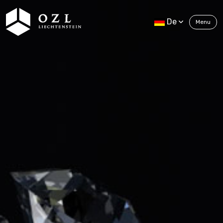
De
Menu